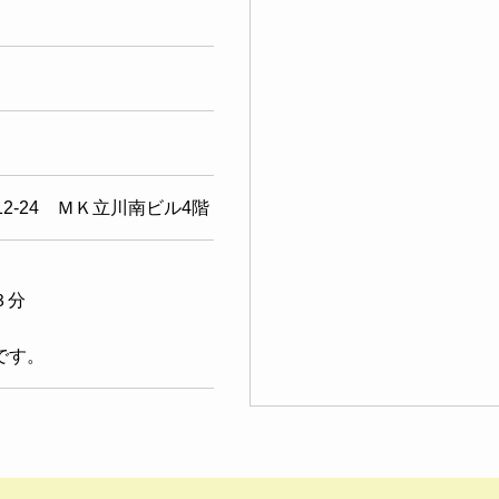
-12-24 ＭＫ立川南ビル4階
３分
です。