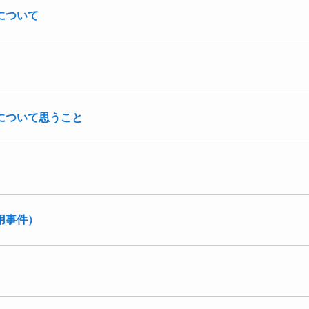
について
について思うこと
用事件）