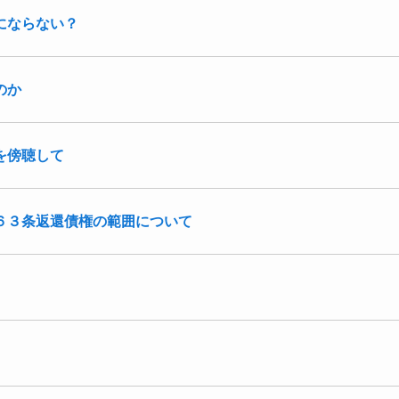
にならない？
のか
を傍聴して
６３条返還債権の範囲について