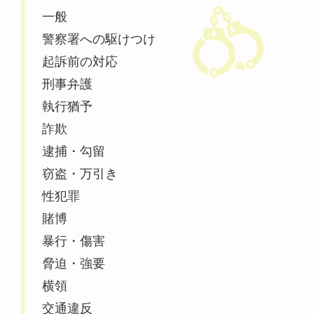
一般
警察署への駆けつけ
起訴前の対応
刑事弁護
執行猶予
詐欺
逮捕・勾留
窃盗・万引き
性犯罪
賭博
暴行・傷害
脅迫・強要
横領
交通違反