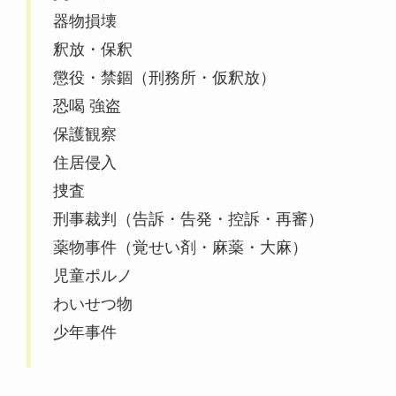
器物損壊
釈放・保釈
懲役・禁錮（刑務所・仮釈放）
恐喝 強盗
保護観察
住居侵入
捜査
刑事裁判（告訴・告発・控訴・再審）
薬物事件（覚せい剤・麻薬・大麻）
児童ポルノ
わいせつ物
少年事件