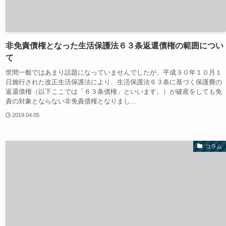
非免責債権となった生活保護法６３条返還債権の範囲につい
て
世間一般ではあまり話題になっていませんでしたが、平成３０年１０月１
日施行された改正生活保護法により、生活保護法６３条に基づく保護費の
返還債権（以下ここでは「６３条債権」といいます。）が破産をしても免
責の対象とならない非免責債権となりまし...
2019.04.05
コラム