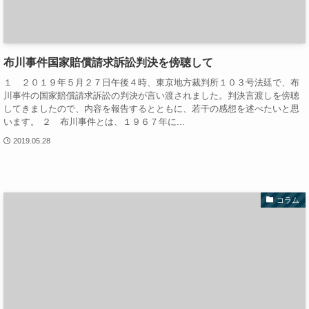
布川事件国家賠償請求訴訟判決を傍聴して
１ ２０１９年５月２７日午後４時、東京地方裁判所１０３号法廷で、布
川事件の国家賠償請求訴訟の判決が言い渡されました。判決言渡しを傍聴
してきましたので、内容を報告するとともに、若干の感想を述べたいと思
います。 ２ 布川事件とは、１９６７年に...
2019.05.28
コラム