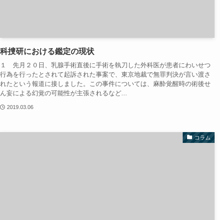
科捜研における鑑定の現状
１ 先月２０日、乳腺手術直後に手術を執刀した外科医が患者にわいせつ
行為を行ったとされて起訴された事案で、東京地裁で無罪判決が言い渡さ
れたという報道に接しました。この事件については、麻酔覚醒時の術後せ
ん妄による幻覚の可能性が主張されるなど...
2019.03.06
コラム