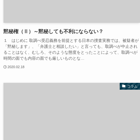
黙秘権（Ⅱ）～黙秘しても不利にならない？
１ はじめに 取調べ受忍義務を前提とする日本の捜査実務では、被疑者が
「黙秘します」、「弁護士と相談したい」と言っても、取調べが中止され
ることはなく、むしろ、そのような態度をとったことによって、取調べが
時間の面でも内容の面でも厳しいものとな...
2020.02.18
コラム