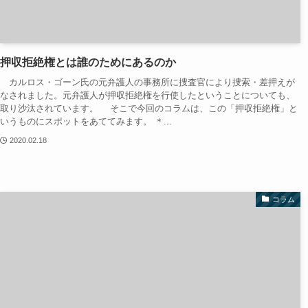
押収拒絶権とは誰のためにあるのか
カルロス・ゴーン氏の元弁護人の事務所に捜査官により捜索・差押えが
なされました。元弁護人が押収拒絶権を行使したということについても、
取り沙汰されています。 そこで今回のコラムは、この「押収拒絶権」と
いうものにスポットをあててみます。 ＊...
2020.02.18
コラム