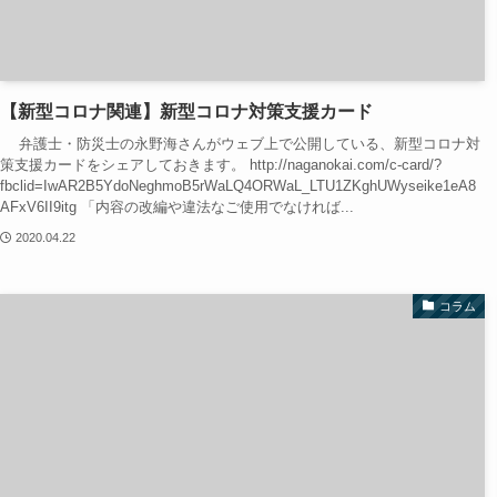
【新型コロナ関連】新型コロナ対策支援カード
弁護士・防災士の永野海さんがウェブ上で公開している、新型コロナ対
策支援カードをシェアしておきます。 http://naganokai.com/c-card/?
fbclid=IwAR2B5YdoNeghmoB5rWaLQ4ORWaL_LTU1ZKghUWyseike1eA8
AFxV6II9itg 「内容の改編や違法なご使用でなければ...
2020.04.22
コラム